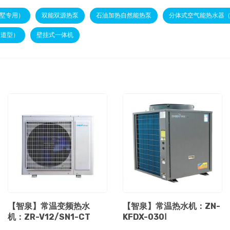
墅专用）
双能双源热泵
石油加热自然能热泵
分体式空气能热水器
通道型）
壁挂式一体机
【智泉】常温变频热水
【智泉】常温热水机：ZN-
机：ZR-V12/SN1-CT
KFDX-030Ⅰ
...
...