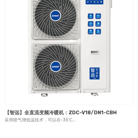
【智远】全直流变频冷暖机：ZDC-V18/DN1-CBH
采用喷气增低温技术，可以在-35℃...