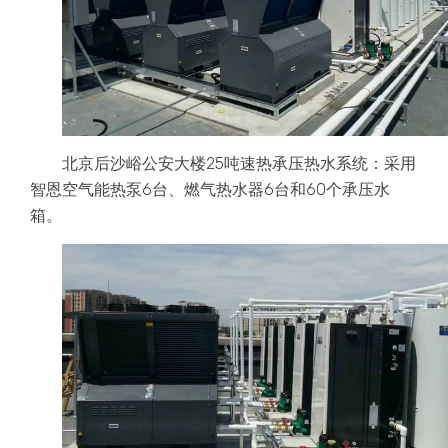
北京后沙峪公安大楼25吨速热承压热水系统：采用
智恩空气能
热泵
6台、燃气热水器6台和60个承压
水
箱
。