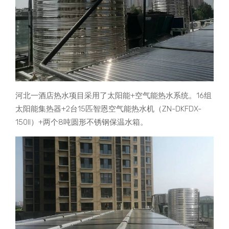
河北一酒店热水项目采用了太阳能+空气能热水系统。16组
太阳能集热器+2台15匹智恩空气能热水机（ZN-DKFDX-
150ll）+两个8吨圆形不锈钢保温水箱。